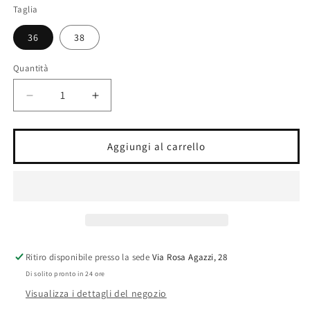
listino
Taglia
36
38
Quantità
Diminuisci
Aumenta
quantità
quantità
per
per
Scarpe
Scarpe
Aggiungi al carrello
da
da
città
città
Ritiro disponibile presso la sede
Via Rosa Agazzi, 28
Di solito pronto in 24 ore
Visualizza i dettagli del negozio