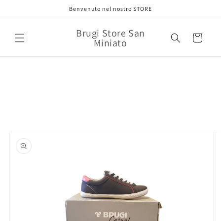
Vai
Benvenuto nel nostro STORE
direttamente
ai contenuti
Brugi Store San
Carrello
Miniato
Passa alle
informazioni
sul prodotto