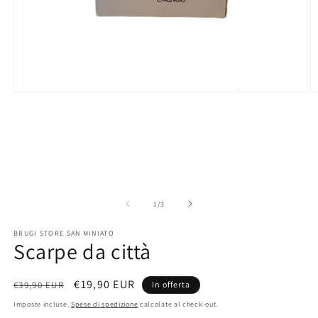
Apri
A
contenuti
c
multimediali
m
1
2
in
in
finestra
fi
modale
m
su
1
/
3
BRUGI STORE SAN MINIATO
Scarpe da città
Prezzo
Prezzo
€19,90 EUR
€39,90 EUR
In offerta
di
scontato
Imposte incluse.
Spese di spedizione
calcolate al check-out.