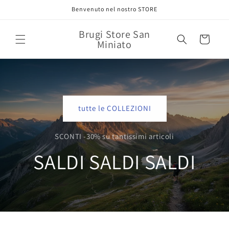
Vai
Benvenuto nel nostro STORE
direttamente
ai contenuti
Brugi Store San
Carrello
Miniato
tutte le COLLEZIONI
SCONTI -30% su tantissimi articoli
SALDI SALDI SALDI