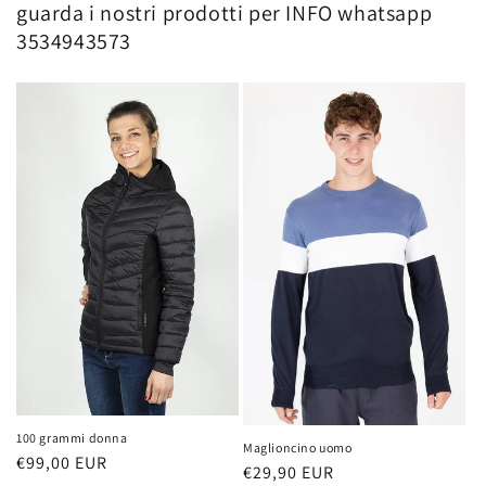
guarda i nostri prodotti per INFO whatsapp
3534943573
100 grammi donna
Maglioncino uomo
Prezzo
€99,00 EUR
Prezzo
€29,90 EUR