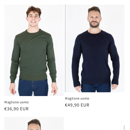
di
di
listino
listino
Maglione uomo
Maglione uomo
Prezzo
€49,90 EUR
Prezzo
€36,90 EUR
di
di
listino
listino