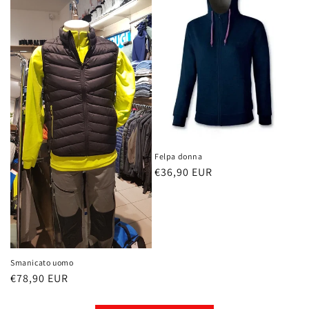
Felpa donna
Prezzo
€36,90 EUR
di
listino
Smanicato uomo
Prezzo
€78,90 EUR
di
listino