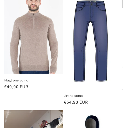
Maglione uomo
Prezzo
€49,90 EUR
di
Jeans uomo
listino
Prezzo
€54,90 EUR
di
listino