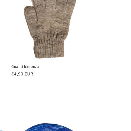
Guanti bimbo/a
Prezzo
€4,90 EUR
di
listino