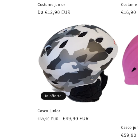
Costume junior
Costume 
Prezzo
Da €12,90 EUR
Prezzo
€16,90
di
di
listino
listino
In offerta
Casco junior
Prezzo
Prezzo
€49,90 EUR
€69,90 EUR
di
scontato
Casco jun
listino
Prezzo
€59,90