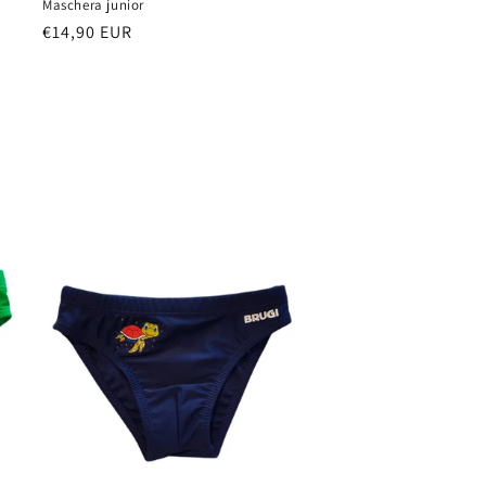
Maschera junior
Prezzo
€14,90 EUR
di
listino