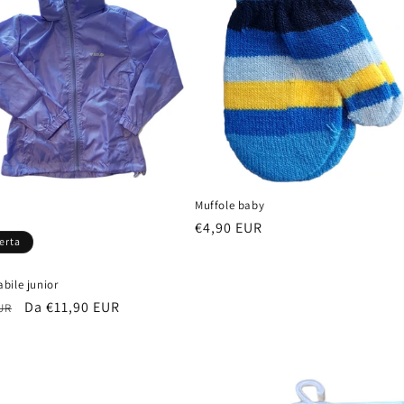
Muffole baby
Prezzo
€4,90 EUR
ferta
di
listino
bile junior
Prezzo
Da €11,90 EUR
UR
scontato