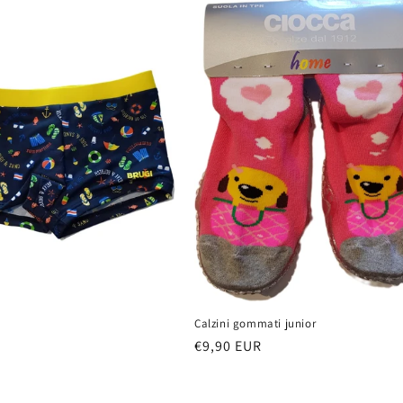
Calzini gommati junior
Prezzo
€9,90 EUR
di
listino