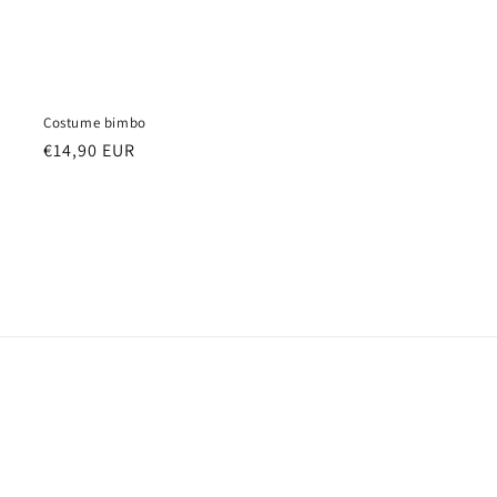
Costume bimbo
Prezzo
€14,90 EUR
di
listino