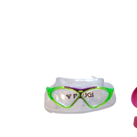
di
listino