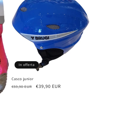
In offerta
Casco junior
Prezzo
Prezzo
€39,90 EUR
€59,90 EUR
di
scontato
listino