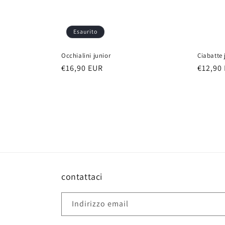
Esaurito
Occhialini junior
Ciabatte 
Prezzo
€16,90 EUR
Prezzo
€12,90
di
di
listino
listino
contattaci
Indirizzo email