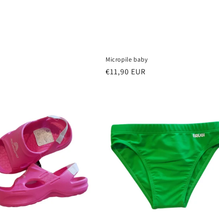
Micropile baby
Prezzo
€11,90 EUR
di
listino