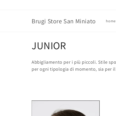
Vai
direttamente
ai contenuti
Brugi Store San Miniato
home
C
JUNIOR
o
Abbigliamento per i più piccoli. Stile sp
l
per ogni tipologia di momento, sia per i
l
e
z