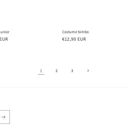
junior
Costume bimbo
 EUR
Prezzo
€12,90 EUR
di
listino
1
2
3