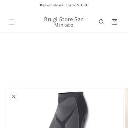
Vai
Benvenuto nel nostro STORE
direttamente
ai contenuti
Brugi Store San
Carrello
Miniato
Passa alle
informazioni
sul prodotto