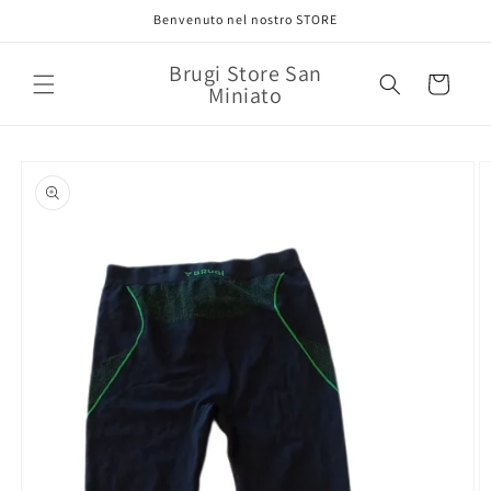
Vai
Benvenuto nel nostro STORE
direttamente
ai contenuti
Brugi Store San
Carrello
Miniato
Passa alle
informazioni
sul prodotto