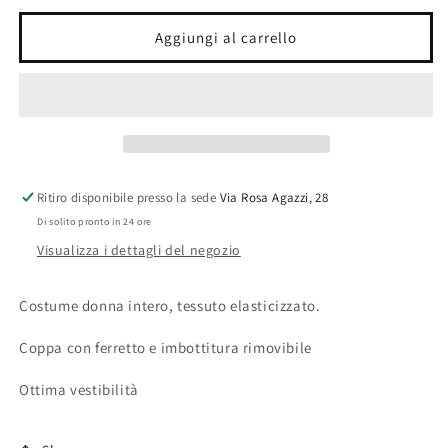
per
per
Costume
Costume
Aggiungi al carrello
donna
donna
Ritiro disponibile presso la sede
Via Rosa Agazzi, 28
Di solito pronto in 24 ore
Visualizza i dettagli del negozio
Costume donna intero, tessuto elasticizzato.
Coppa con ferretto e imbottitura rimovibile
Ottima vestibilità