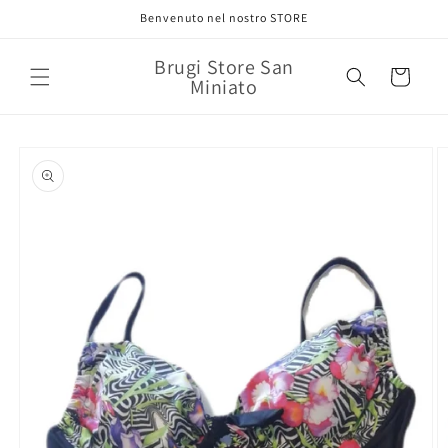
Vai
Benvenuto nel nostro STORE
direttamente
ai contenuti
Brugi Store San
Carrello
Miniato
Passa alle
informazioni
sul prodotto